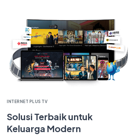
INTERNET PLUS TV
Solusi Terbaik untuk
Keluarga Modern