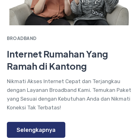
BROADBAND
Internet Rumahan Yang
Ramah di Kantong
Nikmati Akses Internet Cepat dan Terjangkau
dengan Layanan Broadband Kami. Temukan Paket
yang Sesuai dengan Kebutuhan Anda dan Nikmati
Koneksi Tak Terbatas!
Selengkapnya