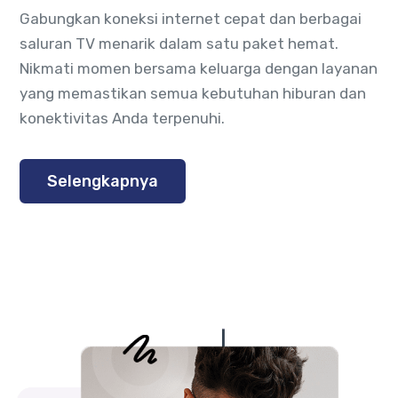
Gabungkan koneksi internet cepat dan berbagai
saluran TV menarik dalam satu paket hemat.
Nikmati momen bersama keluarga dengan layanan
yang memastikan semua kebutuhan hiburan dan
konektivitas Anda terpenuhi.
Selengkapnya