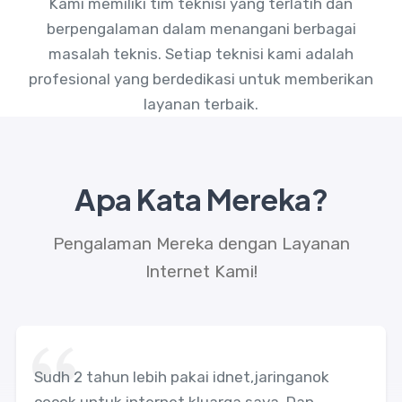
Kami memiliki tim teknisi yang terlatih dan
berpengalaman dalam menangani berbagai
masalah teknis. Setiap teknisi kami adalah
profesional yang berdedikasi untuk memberikan
layanan terbaik.
Apa Kata Mereka?
Pengalaman Mereka dengan Layanan
Internet Kami!
Sudh 2 tahun lebih pakai idnet,jaringanok